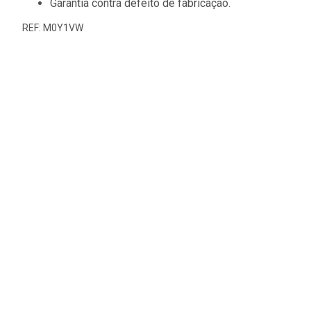
Garantia contra defeito de fabricação.
REF: M0Y1VW