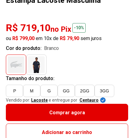
Estampa Lacoste Masculina
R$ 719,10
no Pix
-10%
ou
R$ 799,00
em 10x de
R$ 79,90
sem juros
Cor do produto:
branco
Tamanho do produto:
P
M
G
GG
2GG
3GG
Vendido por:
Lacoste
e entregue por
Centauro
Comprar agora
Adicionar ao carrinho