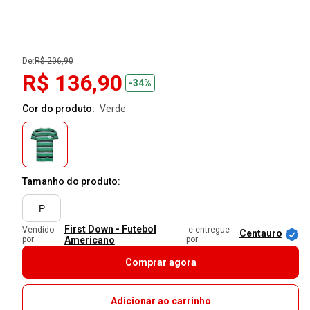
De:
R$ 206,90
R$ 136,90
-34%
Cor do produto:
verde
Tamanho do produto:
P
First Down - Futebol
Vendido
e entregue
Centauro
por:
Americano
por
Comprar agora
Adicionar ao carrinho