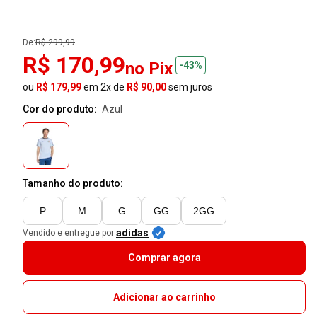
De:
R$ 299,99
R$ 170,99
no Pix
-43%
ou
R$ 179,99
em 2x de
R$ 90,00
sem juros
Cor do produto:
azul
Tamanho do produto:
P
M
G
GG
2GG
adidas
Vendido e entregue por
Comprar agora
Adicionar ao carrinho