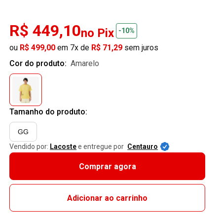
R$ 449,10
no Pix
-10%
ou
R$ 499,00
em 7x de
R$ 71,29
sem juros
Cor do produto:
amarelo
Tamanho do produto:
GG
Vendido por:
Lacoste
e entregue por
Centauro
Comprar agora
Adicionar ao carrinho