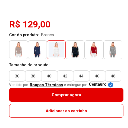
R$ 129,00
Cor do produto:
branco
Tamanho do produto:
36
38
40
42
44
46
48
Centauro
Roupas Térmicas
Vendido por:
e entregue por
Comprar agora
Adicionar ao carrinho