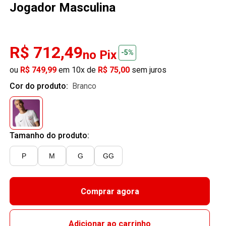
Jogador Masculina
R$ 712,49
no Pix
-5%
ou
R$ 749,99
em 10x de
R$ 75,00
sem juros
Cor do produto:
branco
Tamanho do produto:
P
M
G
GG
Comprar agora
Adicionar ao carrinho