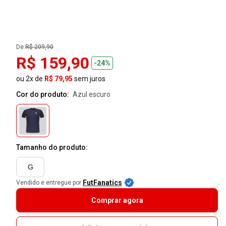
De:
R$ 209,90
R$ 159,90
-24%
ou 2x de
R$ 79,95
sem juros
Cor do produto:
azul escuro
Tamanho do produto:
G
FutFanatics
Vendido e entregue por
Comprar agora