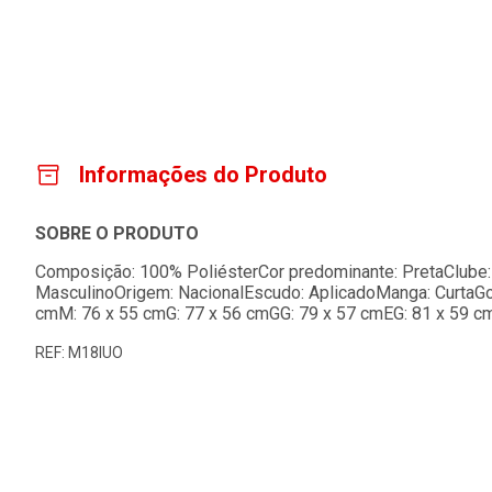
Informações do Produto
SOBRE O PRODUTO
Composição: 100% PoliésterCor predominante: PretaClube:
MasculinoOrigem: NacionalEscudo: AplicadoManga: CurtaGo
cmM: 76 x 55 cmG: 77 x 56 cmGG: 79 x 57 cmEG: 81 x 59 c
REF: M18IUO