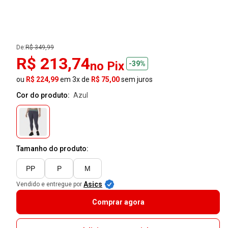
De:
R$ 349,99
R$ 213,74
no Pix
-39%
ou
R$ 224,99
em 3x de
R$ 75,00
sem juros
Cor do produto:
azul
Tamanho do produto:
PP
P
M
Asics
Vendido e entregue por
Comprar agora