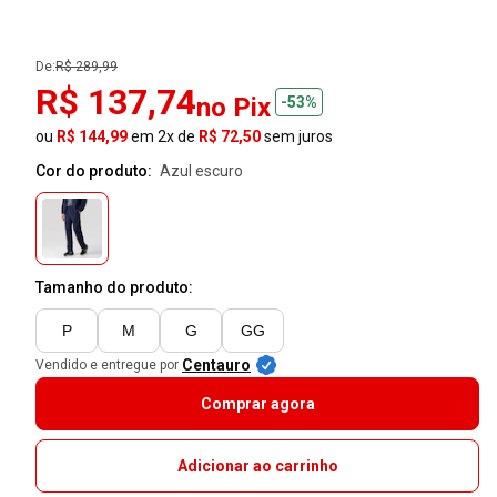
De:
R$ 289,99
R$ 137,74
no Pix
-53%
ou
R$ 144,99
em 2x de
R$ 72,50
sem juros
Cor do produto:
azul escuro
Tamanho do produto:
P
M
G
GG
Centauro
Vendido e entregue por
Comprar agora
Adicionar ao carrinho