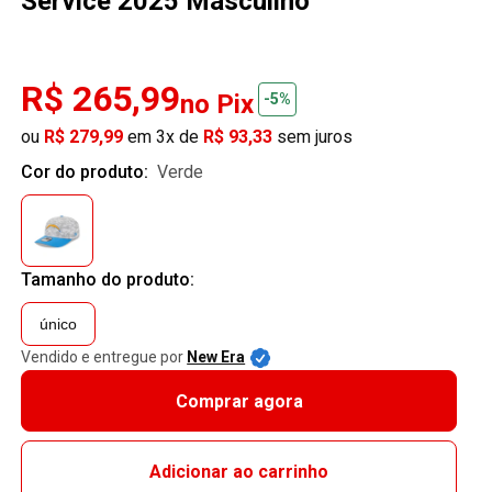
Service 2025 Masculino
R$ 265,99
no Pix
-5%
ou
R$ 279,99
em 3x de
R$ 93,33
sem juros
Cor do produto:
verde
Tamanho do produto:
único
Vendido e entregue por
New Era
Comprar agora
Adicionar ao carrinho