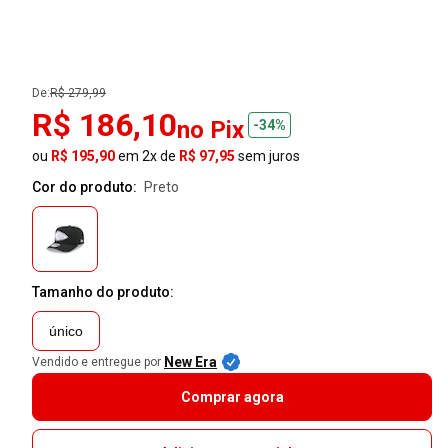
De:
R$ 279,99
R$ 186,10
no Pix
-34%
ou
R$ 195,90
em 2x de
R$ 97,95
sem juros
Cor do produto:
preto
Tamanho do produto:
único
New Era
Vendido e entregue por
Comprar agora