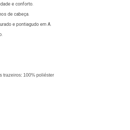
idade e conforto.
hos de cabeça.
turado e pontiagudo em A.
o.
s trazeiros:
100% poliéster