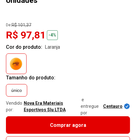
Unidades
R$ 101,37
De:
R$ 97,81
-4%
Cor do produto:
laranja
Tamanho do produto:
único
e
Vendido
Nova Era Materiais
entregue
Centauro
por:
Esportivos Slu LTDA
por
Comprar agora