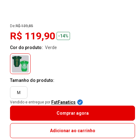
De:
R$ 139,85
R$ 119,90
-14%
Cor do produto:
verde
Tamanho do produto:
M
FutFanatics
Vendido e entregue por
Comprar agora
Adicionar ao carrinho