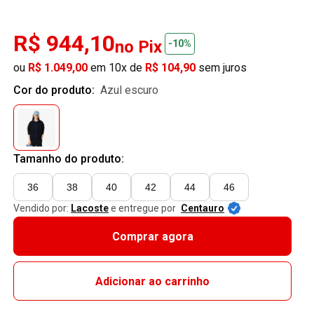
R$ 944,10
no Pix
-10%
ou
R$ 1.049,00
em 10x de
R$ 104,90
sem juros
Cor do produto:
azul escuro
Tamanho do produto:
36
38
40
42
44
46
Vendido por:
Lacoste
e entregue por
Centauro
Comprar agora
Adicionar ao carrinho