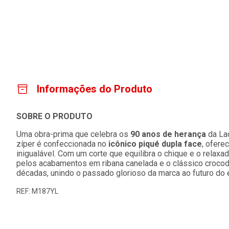
Informações do Produto
SOBRE O PRODUTO
Uma obra-prima que celebra os
90 anos de herança
da Lac
zíper é confeccionada no
icônico piqué dupla face
, ofere
inigualável. Com um corte que equilibra o chique e o relax
pelos acabamentos em ribana canelada e o clássico crocodi
décadas, unindo o passado glorioso da marca ao futuro do e
REF: M187YL