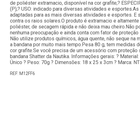
de poliéster extramacio, disponível na cor grafite;? ESPEC
(P);? USO: indicado para diversas atividades e esportes.A
adaptadas para as mais diversas atividades e esportes. E 
contra os raios solares.O produto é extramacio e altamente
poliéster, de secagem rápida e não deixa mau cheiro.Não p
nenhuma preocupação e ainda conta com fator de proteção
Não utilize produtos químicos, água quente, não seque na 
a bandana por muito mais tempo.Pesa 80 g, tem medidas de 
cor grafite.Se você precisa de um acessório com proteção s
bandana Shatter da Nautika. Informações gerais: ? Material
Único ? Peso: 70g ? Dimensões: 18 x 25 x 3cm ? Marca: N
REF: M12FF6