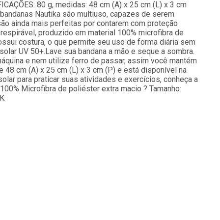
IFICAÇÕES: 80 g, medidas: 48 cm (A) x 25 cm (L) x 3 cm
s bandanas Nautika são multiuso, capazes de serem
são ainda mais perfeitas por contarem com proteção
 respirável, produzido em material 100% microfibra de
ossui costura, o que permite seu uso de forma diária sem
 solar UV 50+.Lave sua bandana a mão e seque a sombra.
máquina e nem utilize ferro de passar, assim você mantém
48 cm (A) x 25 cm (L) x 3 cm (P) e está disponível na
olar para praticar suas atividades e exercícios, conheça a
: 100% Microfibra de poliéster extra macio ? Tamanho:
TK