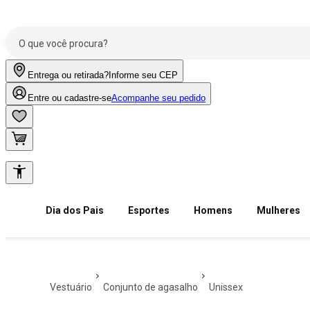
Entrega ou retirada?
Informe seu CEP
Entre ou cadastre-se
Acompanhe seu pedido
Dia dos Pais
Esportes
Homens
Mulheres
vestuário
conjunto de agasalho
unissex