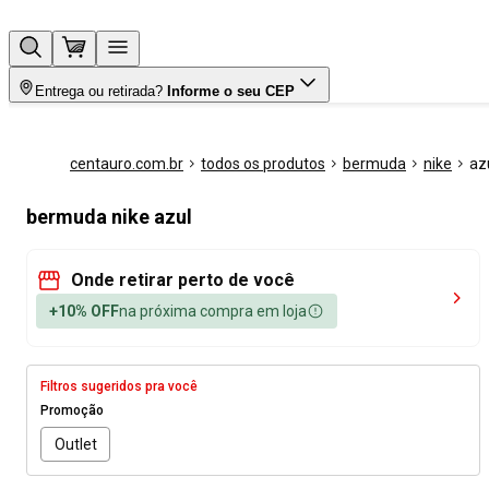
Entrega ou retirada?
Informe o seu CEP
centauro.com.br
todos os produtos
bermuda
nike
az
bermuda nike azul
Onde retirar perto de você
+10% OFF
na próxima compra em loja
Filtros sugeridos pra você
Promoção
Outlet