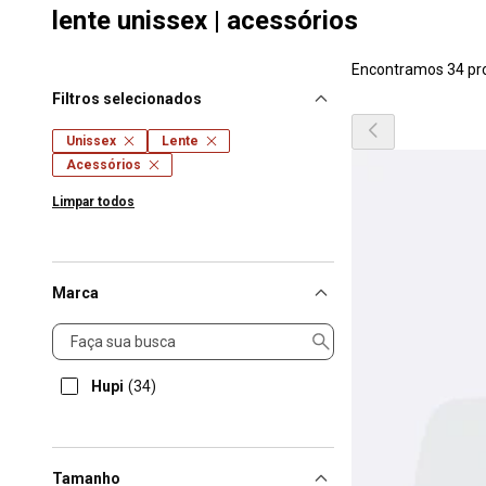
lente unissex | acessórios
Encontramos 34 pr
Filtros selecionados
Unissex
Lente
Acessórios
Limpar todos
Marca
Marca
Hupi
(34)
Tamanho