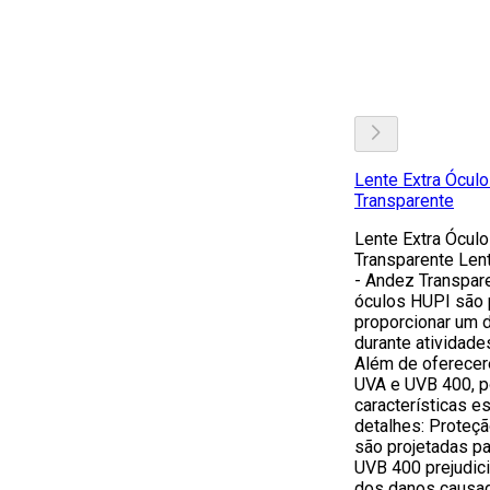
Lente Extra Ócul
Transparente
Lente Extra Ócul
Transparente Lent
- Andez Transpare
óculos HUPI são 
proporcionar um
durante atividade
Além de oferecer
UVA e UVB 400, 
características e
detalhes: Proteç
são projetadas pa
UVB 400 prejudic
dos danos causad