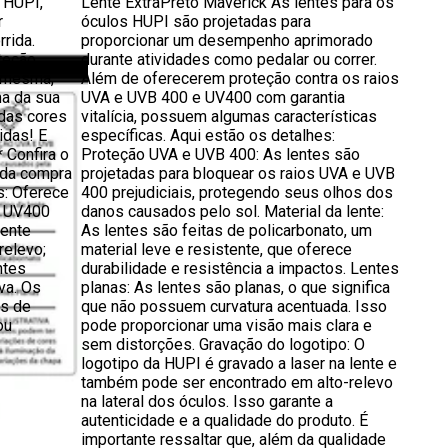
 HUPI,
Lente ExtraPreto Maverick As lentes para os
r
óculos HUPI são projetadas para
rida.
proporcionar um desempenho aprimorado
teção
durante atividades como pedalar ou correr.
a mesma,
Além de oferecerem proteção contra os raios
ma da sua
UVA e UVB 400 e UV400 com garantia
das cores
vitalícia, possuem algumas características
idas! E
específicas. Aqui estão os detalhes:
* Confira o
Proteção UVA e UVB 400: As lentes são
 da compra
projetadas para bloquear os raios UVA e UVB
as: Oferece
400 prejudiciais, protegendo seus olhos dos
o UV400
danos causados pelo sol. Material da lente:
lente
As lentes são feitas de policarbonato, um
relevo;
material leve e resistente, que oferece
ntes
durabilidade e resistência a impactos. Lentes
iva. Os
planas: As lentes são planas, o que significa
es de
que não possuem curvatura acentuada. Isso
ou
pode proporcionar uma visão mais clara e
sem distorções. Gravação do logotipo: O
logotipo da HUPI é gravado a laser na lente e
também pode ser encontrado em alto-relevo
na lateral dos óculos. Isso garante a
autenticidade e a qualidade do produto. É
importante ressaltar que, além da qualidade