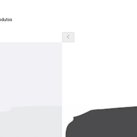
odutos