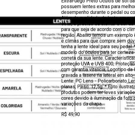
ExtraFuego Preto Óculos de sol da
possuem lentes extras para melho
desempenho durante o pedal ou cor
Além da qualidade da lente em pro
solar, é preciso se atentar a cor d
para que seja de acordo com o cli
região. Abaixo temos um exemplo 
e climas para que compre sem dúv
tenha a lente ideal para seu pedal. 
modelo do óculos para ter certeza
correta da sua lente. Característic
proteção UVA e UVB 400; Proteçã
com garantia vitalícia; Logotipo da 
gravada a lasere na lateral em alto-
Lente: PC Lens - Policarbonato Le
planas; Peso: 12,5g. * Foto ilustrat
produtos podem ter leves variaçõ
cores devido à iluminação da foto 
variações da chapa.
R$ 49,90