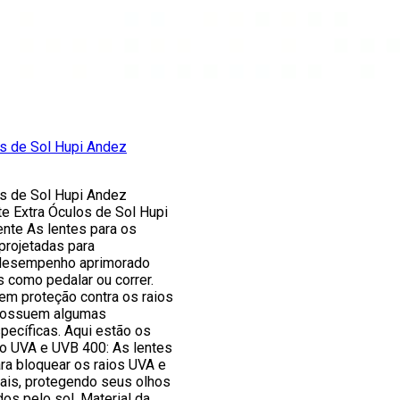
os de Sol Hupi Andez
os de Sol Hupi Andez
e Extra Óculos de Sol Hupi
nte As lentes para os
projetadas para
 desempenho aprimorado
s como pedalar ou correr.
em proteção contra os raios
possuem algumas
specíficas. Aqui estão os
ão UVA e UVB 400: As lentes
ra bloquear os raios UVA e
iais, protegendo seus olhos
os pelo sol. Material da