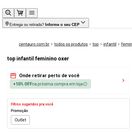
Entrega ou retirada?
Informe o seu CEP
centauro.com.br
todos os produtos
top
infantil
femin
top infantil feminino oxer
Onde retirar perto de você
+10% OFF
na próxima compra em loja
Filtros sugeridos pra você
Promoção
Outlet