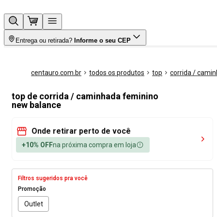
Entrega ou retirada?
Informe o seu CEP
centauro.com.br
todos os produtos
top
corrida / cami
top de corrida / caminhada feminino
new balance
Onde retirar perto de você
+10% OFF
na próxima compra em loja
Filtros sugeridos pra você
Promoção
Outlet