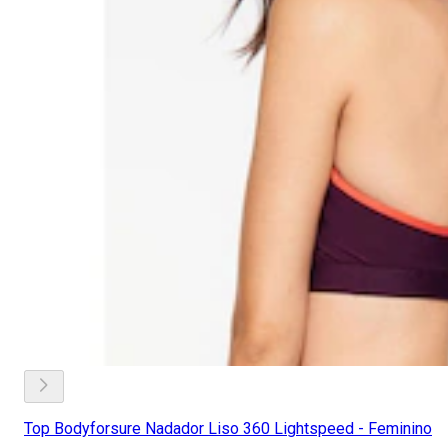
Top Bodyforsure Nadador Liso 360 Lightspeed - Feminino