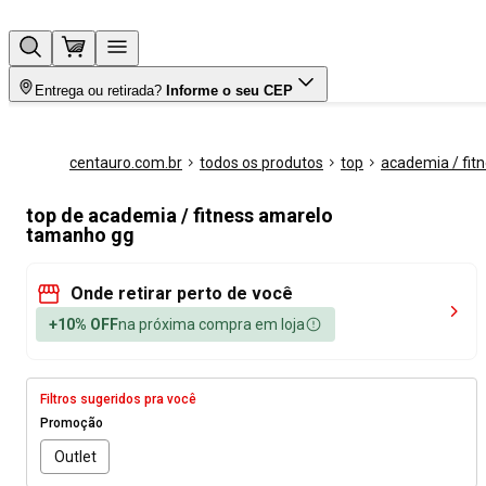
Entrega ou retirada?
Informe o seu CEP
centauro.com.br
todos os produtos
top
academia / fit
top de academia / fitness amarelo
tamanho gg
Onde retirar perto de você
+10% OFF
na próxima compra em loja
Filtros sugeridos pra você
Promoção
Outlet