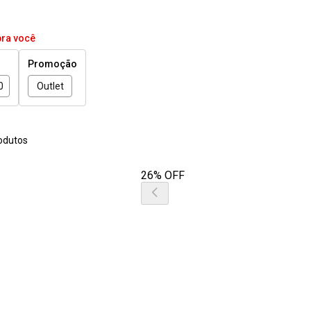
pra você
Promoção
0
Outlet
odutos
26% OFF