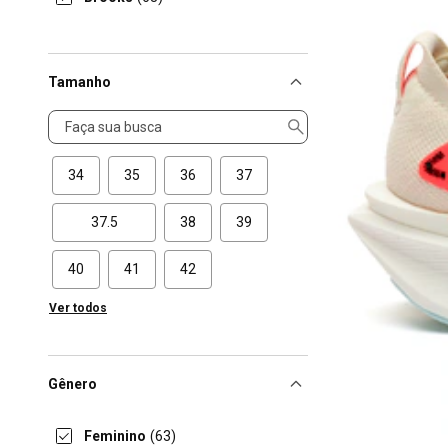
Tamanho
Tamanho
34
35
36
37
37.5
38
39
40
41
42
Ver todos
Gênero
Feminino
(63)