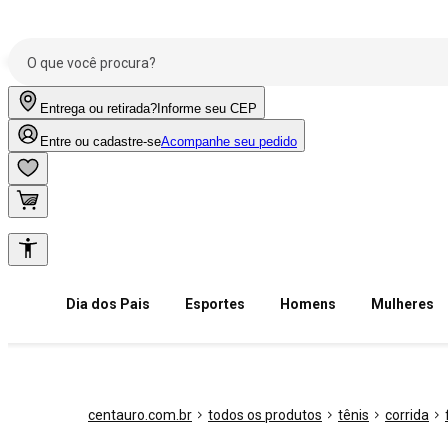
Entrega ou retirada?
Informe seu CEP
Entre ou cadastre-se
Acompanhe seu pedido
Dia dos Pais
Esportes
Homens
Mulheres
centauro.com.br
todos os produtos
tênis
corrida