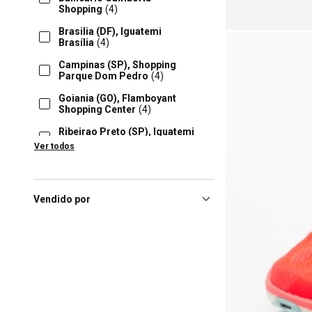
Shopping
(4)
Brasilia (DF), Iguatemi
Brasília
(4)
Campinas (SP), Shopping
Parque Dom Pedro
(4)
Goiania (GO), Flamboyant
Shopping Center
(4)
Ribeirao Preto (SP), Iguatemi
Ribeirão Preto
(4)
Ver todos
Rio De Janeiro (RJ), Shopping
Rio Sul
(4)
São Paulo (SP), Shopping
Vendido por
Ibirapuera
(4)
Barueri (SP), Iguatemi
Alphaville
(3)
Londrina (PR), Londrina –
Shopping Catuaí
(3)