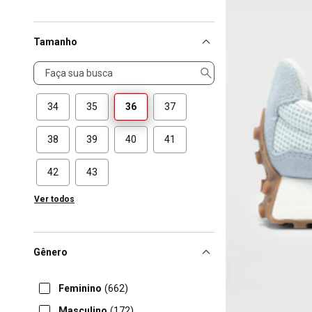
Tamanho
Tamanho
34
35
36
37
38
39
40
41
42
43
Ver todos
Gênero
Feminino
(662)
Masculino
(172)