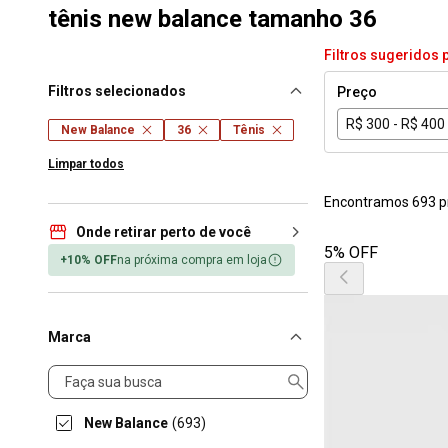
tênis new balance tamanho 36
Filtros sugeridos 
Filtros selecionados
Preço
R$ 300 - R$ 400
New Balance
36
Tênis
Limpar todos
Encontramos 693 p
Onde retirar perto de você
5% OFF
+10% OFF
na próxima compra em loja
Marca
Marca
New Balance
(693)