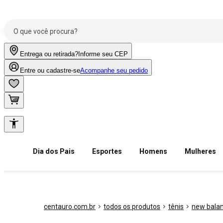
Entrega ou retirada?
Informe seu CEP
Entre ou cadastre-se
Acompanhe seu pedido
Dia dos Pais
Esportes
Homens
Mulheres
centauro.com.br
todos os produtos
tênis
new bala