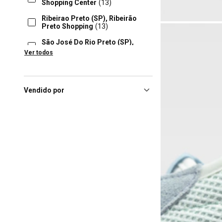
Shopping Center
(13)
Ribeirao Preto (SP), Ribeirão
Preto Shopping
(13)
São José Do Rio Preto (SP),
Iguatemi Rio Preto
(13)
Ver todos
Rio De Janeiro (RJ), Barra
Rio
(12)
Salvador (BA), Shopping
Vendido por
Iguatemi Ba
(12)
João Pessoa (PB), Manaíra
Shopping
(11)
Rio De Janeiro (RJ), Norte
Shopping Rj
(11)