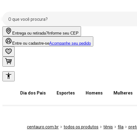
Entrega ou retirada?
Informe seu CEP
Entre ou cadastre-se
Acompanhe seu pedido
Dia dos Pais
Esportes
Homens
Mulheres
centauro.com.br
todos os produtos
tênis
fila
pret