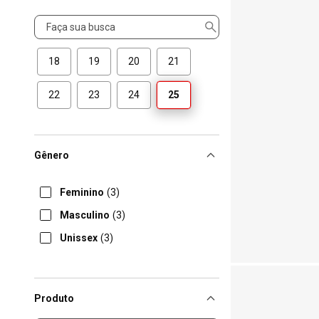
Tamanho
18
19
20
21
22
23
24
25
Gênero
Feminino
(3)
Masculino
(3)
Unissex
(3)
Produto