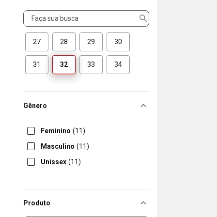
Tamanho
27
28
29
30
31
32
33
34
Gênero
Feminino
(11)
Masculino
(11)
Unissex
(11)
Produto