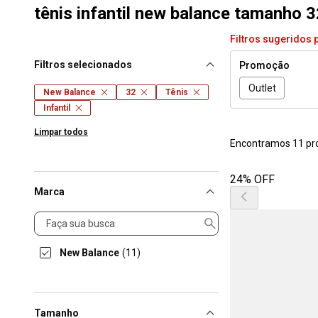
tênis infantil new balance tamanho 3
Filtros sugeridos 
Filtros selecionados
Promoção
Outlet
New Balance
32
Tênis
Infantil
Limpar todos
Encontramos 11 pr
24% OFF
Marca
Marca
New Balance
(11)
Tamanho