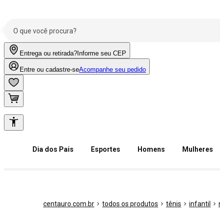
Entrega ou retirada?
Informe seu CEP
Entre ou cadastre-se
Acompanhe seu pedido
Dia dos Pais
Esportes
Homens
Mulheres
centauro.com.br
todos os produtos
tênis
infantil