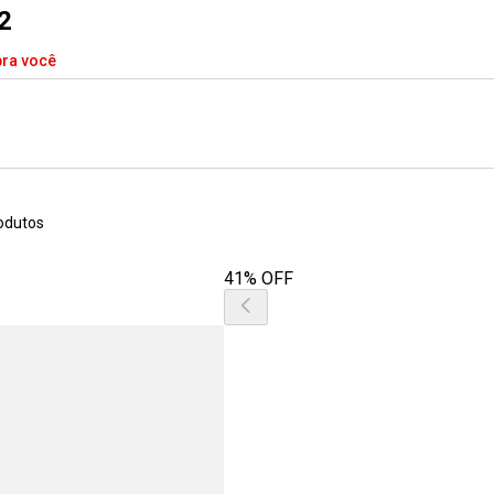
2
pra você
odutos
41% OFF