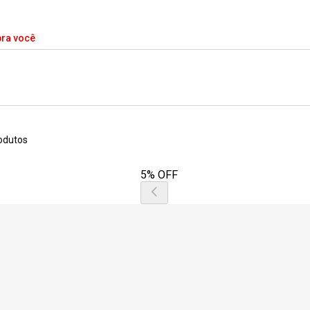
pra você
odutos
5% OFF