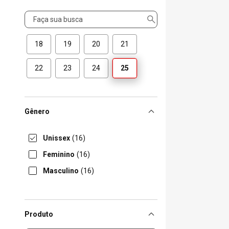
Tamanho
18
19
20
21
22
23
24
25
Gênero
Unissex
(16)
Feminino
(16)
Masculino
(16)
Produto