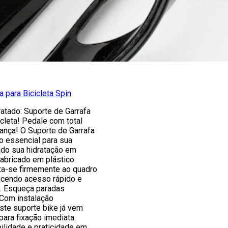
a para Bicicleta Spin
atado: Suporte de Garrafa
icleta! Pedale com total
ança! O Suporte de Garrafa
o essencial para sua
indo sua hidratação em
 Fabricado em plástico
fixa-se firmemente ao quadro
recendo acesso rápido e
fa. Esqueça paradas
Com instalação
ste suporte bike já vem
ara fixação imediata.
ilidade e praticidade em