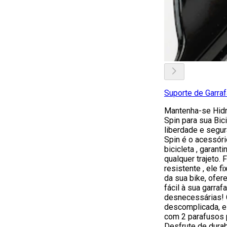
Suporte de Garraf
Mantenha-se Hidr
Spin para sua Bic
liberdade e segur
Spin é o acessóri
bicicleta , garant
qualquer trajeto.
resistente , ele 
da sua bike, ofe
fácil à sua garra
desnecessárias! 
descomplicada, e
com 2 parafusos p
Desfrute de durab