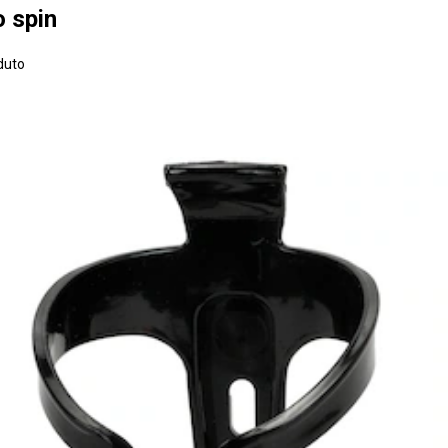
o spin
duto