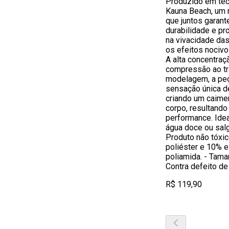
Produzido em tec
Kauna Beach, um m
que juntos garant
durabilidade e pro
na vivacidade da
os efeitos nocivo
A alta concentraç
compressão ao tra
modelagem, a pe
sensação única d
criando um caimen
corpo, resultand
performance. Idea
água doce ou salg
Produto não tóxi
poliéster e 10% e
poliamida. - Tama
Contra defeito de
R$ 119,90