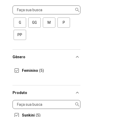
Tamanho
G
GG
M
P
PP
Gênero
Feminino
(5)
Produto
Produto
Sunkini
(5)