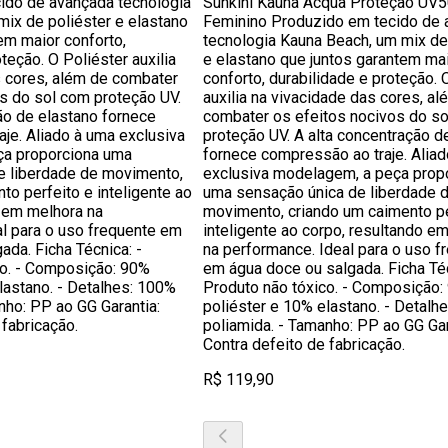
ido de avançada tecnologia
Sunkini Kauna Acqua Proteção UV5
ix de poliéster e elastano
Feminino Produzido em tecido de 
em maior conforto,
tecnologia Kauna Beach, um mix de
teção. O Poliéster auxilia
e elastano que juntos garantem ma
s cores, além de combater
conforto, durabilidade e proteção. 
s do sol com proteção UV.
auxilia na vivacidade das cores, al
ão de elastano fornece
combater os efeitos nocivos do s
je. Aliado à uma exclusiva
proteção UV. A alta concentração d
ça proporciona uma
fornece compressão ao traje. Alia
e liberdade de movimento,
exclusiva modelagem, a peça prop
to perfeito e inteligente ao
uma sensação única de liberdade 
o em melhora na
movimento, criando um caimento pe
l para o uso frequente em
inteligente ao corpo, resultando e
ada. Ficha Técnica: -
na performance. Ideal para o uso f
co. - Composição: 90%
em água doce ou salgada. Ficha Té
lastano. - Detalhes: 100%
Produto não tóxico. - Composição:
nho: PP ao GG Garantia:
poliéster e 10% elastano. - Detalh
 fabricação.
poliamida. - Tamanho: PP ao GG Gar
Contra defeito de fabricação.
R$ 119,90