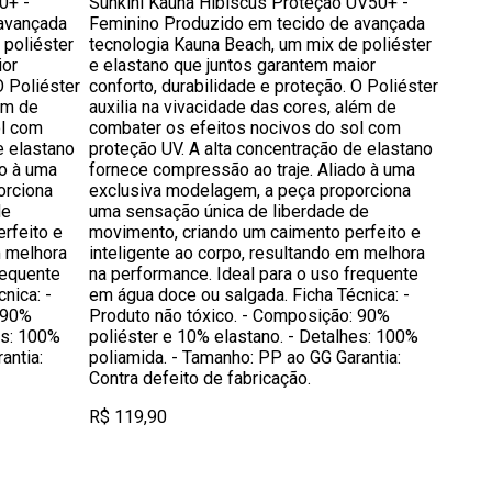
0+ -
Sunkini Kauna Hibiscus Proteção UV50+ -
avançada
Feminino Produzido em tecido de avançada
 poliéster
tecnologia Kauna Beach, um mix de poliéster
ior
e elastano que juntos garantem maior
O Poliéster
conforto, durabilidade e proteção. O Poliéster
ém de
auxilia na vivacidade das cores, além de
ol com
combater os efeitos nocivos do sol com
e elastano
proteção UV. A alta concentração de elastano
do à uma
fornece compressão ao traje. Aliado à uma
orciona
exclusiva modelagem, a peça proporciona
de
uma sensação única de liberdade de
rfeito e
movimento, criando um caimento perfeito e
m melhora
inteligente ao corpo, resultando em melhora
requente
na performance. Ideal para o uso frequente
cnica: -
em água doce ou salgada. Ficha Técnica: -
 90%
Produto não tóxico. - Composição: 90%
es: 100%
poliéster e 10% elastano. - Detalhes: 100%
antia:
poliamida. - Tamanho: PP ao GG Garantia:
Contra defeito de fabricação.
R$ 119,90