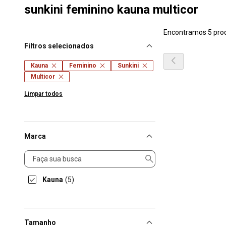
sunkini feminino kauna multicor
Encontramos 5 pro
Filtros selecionados
Kauna
Feminino
Sunkini
Multicor
Limpar todos
Marca
Marca
Kauna
(5)
Tamanho