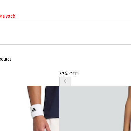
pra você
odutos
32% OFF