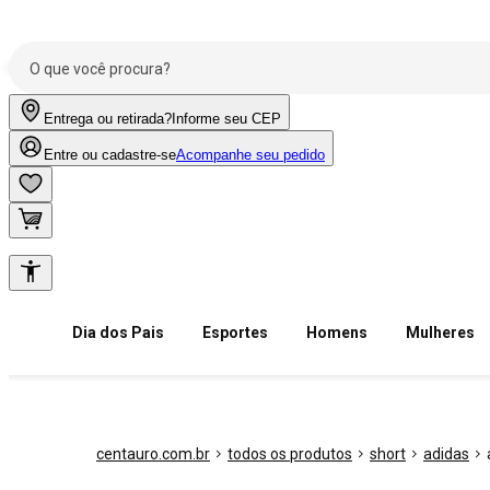
Entrega ou retirada?
Informe seu CEP
Entre ou cadastre-se
Acompanhe seu pedido
Dia dos Pais
Esportes
Homens
Mulheres
centauro.com.br
todos os produtos
short
adidas