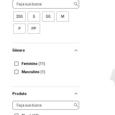
Tamanho
2GG
G
GG
M
P
PP
Gênero
Feminino
(11)
Masculino
(1)
Produto
Produto