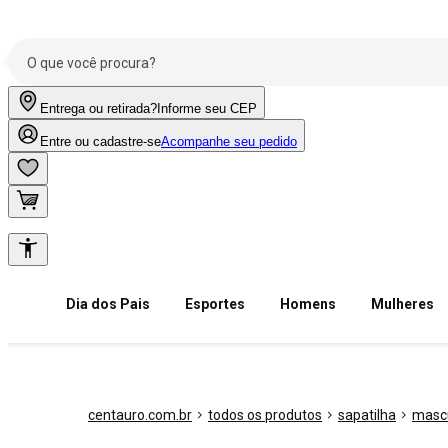
Entrega ou retirada?
Informe seu CEP
Entre ou cadastre-se
Acompanhe seu pedido
Dia dos Pais
Esportes
Homens
Mulheres
centauro.com.br
todos os produtos
sapatilha
masc