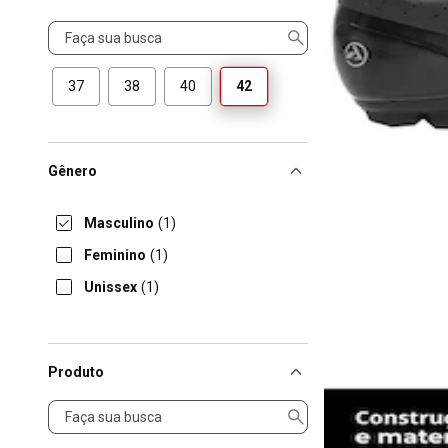
Tamanho
37
38
40
42
Gênero
Masculino
(1)
Feminino
(1)
Unissex
(1)
Produto
Produto