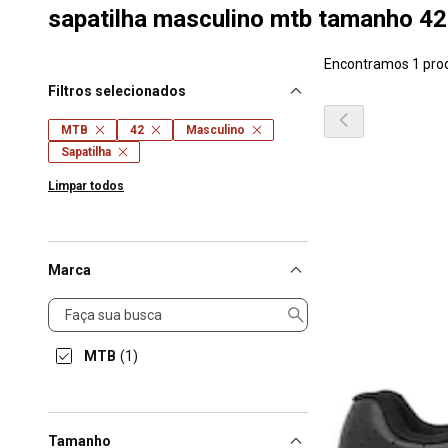
sapatilha masculino mtb tamanho 42
Encontramos 1 pro
Filtros selecionados
MTB
42
Masculino
Sapatilha
Limpar todos
Marca
Marca
MTB
(1)
Tamanho