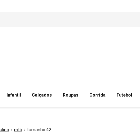
Infantil
Calçados
Roupas
Corrida
Futebol
ulino
mtb
tamanho 42