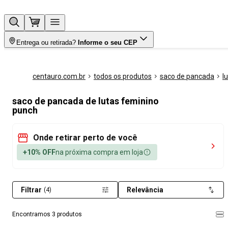
Entrega ou retirada?
Informe o seu CEP
centauro.com.br
todos os produtos
saco de pancada
l
saco de pancada de lutas feminino
punch
Onde retirar perto de você
+10% OFF
na próxima compra em loja
Filtrar
Relevância
(4)
Encontramos 3 produtos