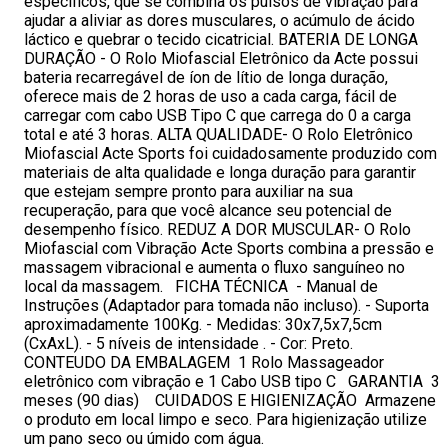
específicos, que se combina os pulsos de vibração para
ajudar a aliviar as dores musculares, o acúmulo de ácido
láctico e quebrar o tecido cicatricial. BATERIA DE LONGA
DURAÇÃO - O Rolo Miofascial Eletrônico da Acte possui
bateria recarregável de íon de lítio de longa duração,
oferece mais de 2 horas de uso a cada carga, fácil de
carregar com cabo USB Tipo C que carrega do 0 a carga
total e até 3 horas. ALTA QUALIDADE- O Rolo Eletrônico
Miofascial Acte Sports foi cuidadosamente produzido com
materiais de alta qualidade e longa duração para garantir
que estejam sempre pronto para auxiliar na sua
recuperação, para que você alcance seu potencial de
desempenho físico. REDUZ A DOR MUSCULAR- O Rolo
Miofascial com Vibração Acte Sports combina a pressão e
massagem vibracional e aumenta o fluxo sanguíneo no
local da massagem. FICHA TÉCNICA - Manual de
Instruções (Adaptador para tomada não incluso). - Suporta
aproximadamente 100Kg. - Medidas: 30x7,5x7,5cm
(CxAxL). - 5 níveis de intensidade . - Cor: Preto.
CONTEUDO DA EMBALAGEM 1 Rolo Massageador
eletrônico com vibração e 1 Cabo USB tipo C GARANTIA 3
meses (90 dias) CUIDADOS E HIGIENIZAÇÃO Armazene
o produto em local limpo e seco. Para higienização utilize
um pano seco ou úmido com água.