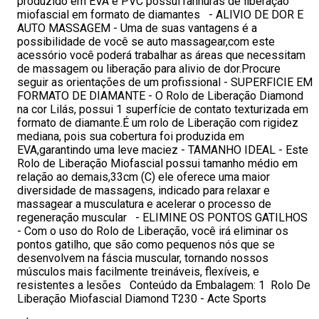
produzido em EVA e PVC possui ranhuras de liberação
miofascial em formato de diamantes - ALIVIO DE DOR E
AUTO MASSAGEM - Uma de suas vantagens é a
possibilidade de você se auto massagear,com este
acessório você poderá trabalhar as áreas que necessitam
de massagem ou liberação para alivio de dor.Procure
seguir as orientações de um profissional - SUPERFICIE EM
FORMATO DE DIAMANTE - O Rolo de Liberação Diamond
na cor Lilás, possui 1 superfície de contato texturizada em
formato de diamante.É um rolo de Liberação com rigidez
mediana, pois sua cobertura foi produzida em
EVA,garantindo uma leve maciez - TAMANHO IDEAL - Este
Rolo de Liberação Miofascial possui tamanho médio em
relação ao demais,33cm (C) ele oferece uma maior
diversidade de massagens, indicado para relaxar e
massagear a musculatura e acelerar o processo de
regeneração muscular - ELIMINE OS PONTOS GATILHOS
- Com o uso do Rolo de Liberação, você irá eliminar os
pontos gatilho, que são como pequenos nós que se
desenvolvem na fáscia muscular, tornando nossos
músculos mais facilmente treináveis, flexíveis, e
resistentes a lesões Conteúdo da Embalagem: 1 Rolo De
Liberação Miofascial Diamond T230 - Acte Sports