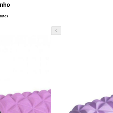
inho
dutos