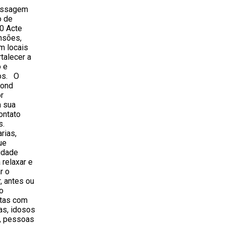
Massagem
o de
0 Acte
ensões,
m locais
rtalecer a
o e
ios. O
mond
r
à sua
ontato
es.
rias,
ue
idade
relaxar e
r o
, antes ou
o
etas com
as, idosos
, pessoas