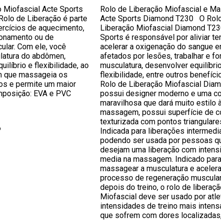
o Miofascial Acte Sports
Rolo de Liberação Miofascial e 
olo de Liberação é parte
Acte Sports Diamond T230 O Rol
ercícios de aquecimento,
Liberação Miofascial Diamond T23
ionamento ou de
Sports é responsável por aliviar t
ular. Com ele, você
acelerar a oxigenação do sangue e
ulatura do abdômen,
afetados por lesões, trabalhar e fo
ilíbrio e flexibilidade, ao
musculatura, desenvolver equilíbri
 que massageia os
flexibilidade, entre outros benefíc
os e permite um maior
Rolo de Liberação Miofascial Dia
mposição: EVA e PVC
possui designer moderno e uma co
maravilhosa que dará muito estilo 
massagem, possui superfície de c
texturizada com pontos triangular
6
Indicada para liberações intermedia
podendo ser usada por pessoas q
desejam uma liberação com intens
media na massagem. Indicado para 
massagear a musculatura e acelera
processo de regeneração muscular
depois do treino, o rolo de liberaçã
Miofascial deve ser usado por atl
intensidades de treino mais intens
que sofrem com dores localizadas