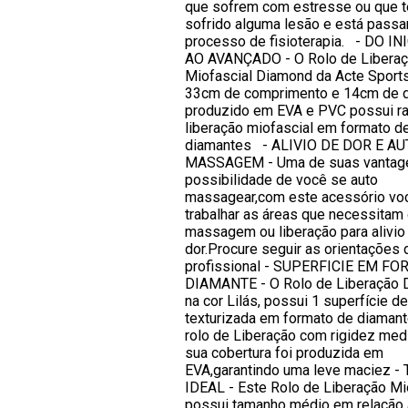
que sofrem com estresse ou que t
sofrido alguma lesão e está passa
processo de fisioterapia. - DO I
AO AVANÇADO - O Rolo de Libera
Miofascial Diamond da Acte Sports
33cm de comprimento e 14cm de d
produzido em EVA e PVC possui ra
liberação miofascial em formato d
diamantes - ALIVIO DE DOR E A
MASSAGEM - Uma de suas vantage
possibilidade de você se auto
massagear,com este acessório vo
trabalhar as áreas que necessitam
massagem ou liberação para alivio
dor.Procure seguir as orientações
profissional - SUPERFICIE EM F
DIAMANTE - O Rolo de Liberação
na cor Lilás, possui 1 superfície d
texturizada em formato de diaman
rolo de Liberação com rigidez medi
sua cobertura foi produzida em
EVA,garantindo uma leve maciez 
IDEAL - Este Rolo de Liberação Mi
possui tamanho médio em relação