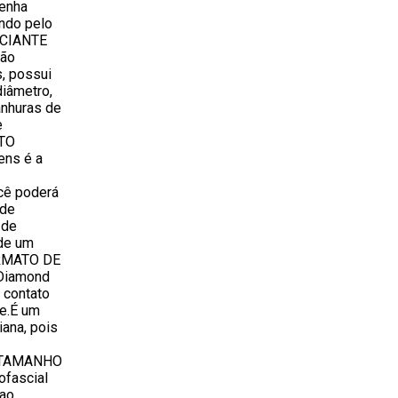
enha
ndo pelo
NICIANTE
ção
, possui
iâmetro,
nhuras de
e
UTO
ns é a
cê poderá
 de
 de
 de um
ORMATO DE
 Diamond
e contato
te.É um
ana, pois
- TAMANHO
ofascial
 ao