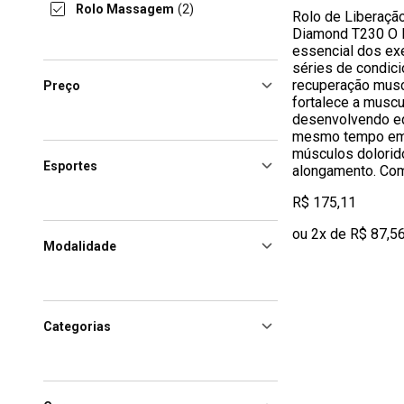
Rolo Massagem
(2)
Rolo de Liberaçã
Diamond T230 O R
essencial dos ex
séries de condic
recuperação musc
Preço
fortalece a musc
desenvolvendo equ
mesmo tempo em
músculos dolorid
Esportes
alongamento. Co
R$ 175,11
ou 2x de R$ 87,5
Modalidade
Categorias