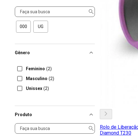
Tamanho
000
UG
Gênero
Feminino
(2)
Masculino
(2)
Unissex
(2)
Produto
Produto
Rolo de Liberaçã
Diamond T230