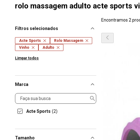
rolo massagem adulto acte sports v
Encontramos 2 pro
Filtros selecionados
Acte Sports
Rolo Massagem
Vinho
Adulto
Limpar todos
Marca
Marca
Acte Sports
(2)
Tamanho