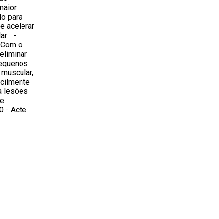
maior
do para
e acelerar
lar -
 Com o
eliminar
pequenos
 muscular,
cilmente
s a lesões
De
0 - Acte