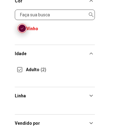
Cor
Cor
Vinho
Idade
Adulto
(2)
Linha
Vendido por