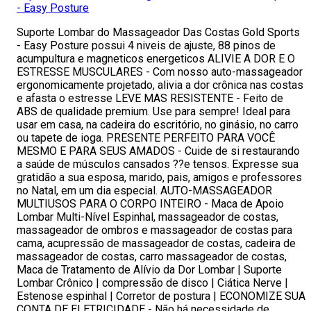
- Easy Posture
Suporte Lombar do Massageador Das Costas Gold Sports
- Easy Posture possui 4 niveis de ajuste, 88 pinos de
acumpultura e magneticos energeticos ALIVIE A DOR E O
ESTRESSE MUSCULARES - Com nosso auto-massageador
ergonomicamente projetado, alivia a dor crônica nas costas
e afasta o estresse LEVE MAS RESISTENTE - Feito de
ABS de qualidade premium. Use para sempre! Ideal para
usar em casa, na cadeira do escritório, no ginásio, no carro
ou tapete de ioga. PRESENTE PERFEITO PARA VOCÊ
MESMO E PARA SEUS AMADOS - Cuide de si restaurando
a saúde de músculos cansados ??e tensos. Expresse sua
gratidão a sua esposa, marido, pais, amigos e professores
no Natal, em um dia especial. AUTO-MASSAGEADOR
MULTIUSOS PARA O CORPO INTEIRO - Maca de Apoio
Lombar Multi-Nível Espinhal, massageador de costas,
massageador de ombros e massageador de costas para
cama, acupressão de massageador de costas, cadeira de
massageador de costas, carro massageador de costas,
Maca de Tratamento de Alívio da Dor Lombar | Suporte
Lombar Crônico | compressão de disco | Ciática Nerve |
Estenose espinhal | Corretor de postura | ECONOMIZE SUA
CONTA DE ELETRICIDADE - Não há necessidade de