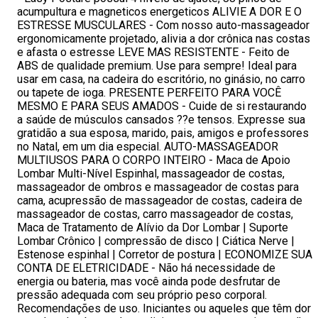
acumpultura e magneticos energeticos ALIVIE A DOR E O
ESTRESSE MUSCULARES - Com nosso auto-massageador
ergonomicamente projetado, alivia a dor crônica nas costas
e afasta o estresse LEVE MAS RESISTENTE - Feito de
ABS de qualidade premium. Use para sempre! Ideal para
usar em casa, na cadeira do escritório, no ginásio, no carro
ou tapete de ioga. PRESENTE PERFEITO PARA VOCÊ
MESMO E PARA SEUS AMADOS - Cuide de si restaurando
a saúde de músculos cansados ??e tensos. Expresse sua
gratidão a sua esposa, marido, pais, amigos e professores
no Natal, em um dia especial. AUTO-MASSAGEADOR
MULTIUSOS PARA O CORPO INTEIRO - Maca de Apoio
Lombar Multi-Nível Espinhal, massageador de costas,
massageador de ombros e massageador de costas para
cama, acupressão de massageador de costas, cadeira de
massageador de costas, carro massageador de costas,
Maca de Tratamento de Alívio da Dor Lombar | Suporte
Lombar Crônico | compressão de disco | Ciática Nerve |
Estenose espinhal | Corretor de postura | ECONOMIZE SUA
CONTA DE ELETRICIDADE - Não há necessidade de
energia ou bateria, mas você ainda pode desfrutar de
pressão adequada com seu próprio peso corporal.
Recomendações de uso. Iniciantes ou aqueles que têm dor