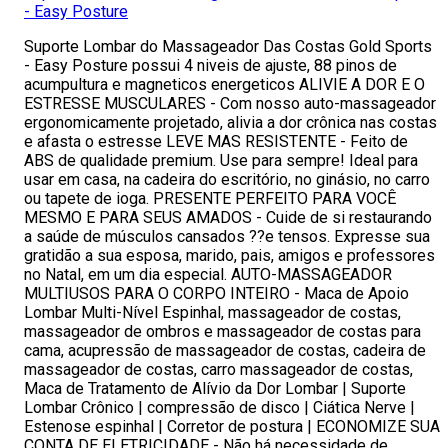
- Easy Posture
Suporte Lombar do Massageador Das Costas Gold Sports
- Easy Posture possui 4 niveis de ajuste, 88 pinos de
acumpultura e magneticos energeticos ALIVIE A DOR E O
ESTRESSE MUSCULARES - Com nosso auto-massageador
ergonomicamente projetado, alivia a dor crônica nas costas
e afasta o estresse LEVE MAS RESISTENTE - Feito de
ABS de qualidade premium. Use para sempre! Ideal para
usar em casa, na cadeira do escritório, no ginásio, no carro
ou tapete de ioga. PRESENTE PERFEITO PARA VOCÊ
MESMO E PARA SEUS AMADOS - Cuide de si restaurando
a saúde de músculos cansados ??e tensos. Expresse sua
gratidão a sua esposa, marido, pais, amigos e professores
no Natal, em um dia especial. AUTO-MASSAGEADOR
MULTIUSOS PARA O CORPO INTEIRO - Maca de Apoio
Lombar Multi-Nível Espinhal, massageador de costas,
massageador de ombros e massageador de costas para
cama, acupressão de massageador de costas, cadeira de
massageador de costas, carro massageador de costas,
Maca de Tratamento de Alívio da Dor Lombar | Suporte
Lombar Crônico | compressão de disco | Ciática Nerve |
Estenose espinhal | Corretor de postura | ECONOMIZE SUA
CONTA DE ELETRICIDADE - Não há necessidade de