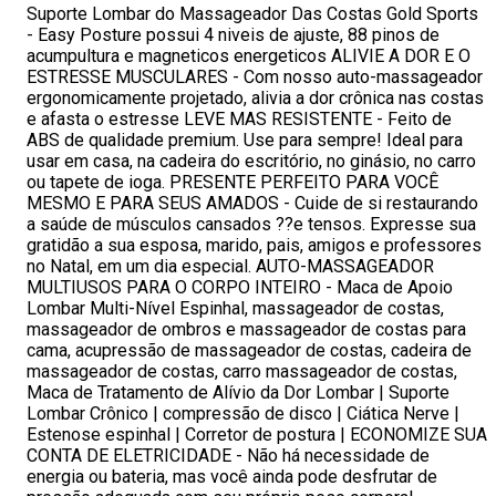
Suporte Lombar do Massageador Das Costas Gold Sports
- Easy Posture possui 4 niveis de ajuste, 88 pinos de
acumpultura e magneticos energeticos ALIVIE A DOR E O
ESTRESSE MUSCULARES - Com nosso auto-massageador
ergonomicamente projetado, alivia a dor crônica nas costas
e afasta o estresse LEVE MAS RESISTENTE - Feito de
ABS de qualidade premium. Use para sempre! Ideal para
usar em casa, na cadeira do escritório, no ginásio, no carro
ou tapete de ioga. PRESENTE PERFEITO PARA VOCÊ
MESMO E PARA SEUS AMADOS - Cuide de si restaurando
a saúde de músculos cansados ??e tensos. Expresse sua
gratidão a sua esposa, marido, pais, amigos e professores
no Natal, em um dia especial. AUTO-MASSAGEADOR
MULTIUSOS PARA O CORPO INTEIRO - Maca de Apoio
Lombar Multi-Nível Espinhal, massageador de costas,
massageador de ombros e massageador de costas para
cama, acupressão de massageador de costas, cadeira de
massageador de costas, carro massageador de costas,
Maca de Tratamento de Alívio da Dor Lombar | Suporte
Lombar Crônico | compressão de disco | Ciática Nerve |
Estenose espinhal | Corretor de postura | ECONOMIZE SUA
CONTA DE ELETRICIDADE - Não há necessidade de
energia ou bateria, mas você ainda pode desfrutar de