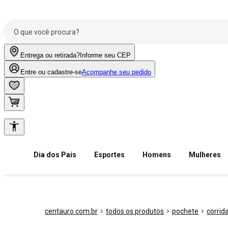
Entrega ou retirada?
Informe seu CEP
Entre ou cadastre-se
Acompanhe seu pedido
Dia dos Pais
Esportes
Homens
Mulheres
centauro.com.br
todos os produtos
pochete
corrid