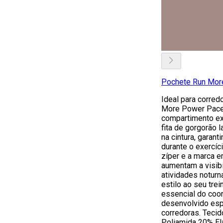
Pochete Run Mor
Ideal para corred
More Power Pace
compartimento exc
fita de gorgorão 
na cintura, garan
durante o exercíci
zíper e a marca e
aumentam a visib
atividades noturn
estilo ao seu tre
essencial do coo
desenvolvido esp
corredoras. Tec
Poliamida 20% El