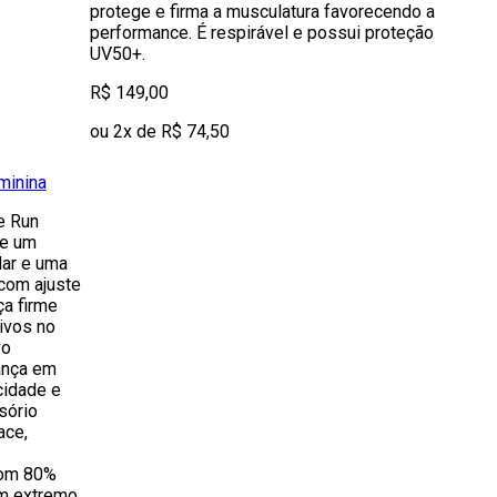
protege e firma a musculatura favorecendo a
performance. É respirável e possui proteção
UV50+.
R$ 149,00
ou 2x de R$ 74,50
minina
e Run
ce um
lar e uma
 com ajuste
ça firme
tivos no
vo
ança em
cidade e
sório
ace,
com 80%
om extremo