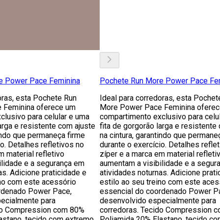
e Power Pace Feminina
Pochete Run More Power Pace Fe
oras, esta Pochete Run
Ideal para corredoras, esta Pochet
 Feminina oferece um
More Power Pace Feminina ofere
lusivo para celular e uma
compartimento exclusivo para celu
larga e resistente com ajuste
fita de gorgorão larga e resistente
tindo que permaneça firme
na cintura, garantindo que permane
o. Detalhes refletivos no
durante o exercício. Detalhes refle
m material refletivo
zíper e a marca em material refleti
ilidade e a segurança em
aumentam a visibilidade e a segur
as. Adicione praticidade e
atividades noturnas. Adicione prati
ino com este acessório
estilo ao seu treino com este aces
rdenado Power Pace,
essencial do coordenado Power P
ecialmente para
desenvolvido especialmente para
ido Compression com 80%
corredoras. Tecido Compression 
astano, tecido com extremo
Poliamida 20% Elastano, tecido c