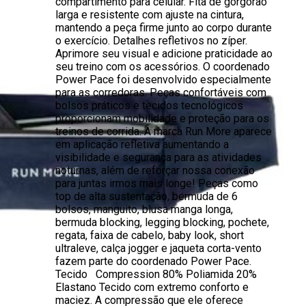
compartimento para celular. Fita de gorgorão
larga e resistente com ajuste na cintura,
mantendo a peça firme junto ao corpo durante
o exercício. Detalhes refletivos no zíper.
Aprimore seu visual e adicione praticidade ao
seu treino com os acessórios. O coordenado
Power Pace foi desenvolvido especialmente
para as corredoras. Peças confortáveis com
bolsos práticos e tecidos tecnológicos
proporcionam mobilidade e proteção para os
treinos de corrida. A marca Run More aparece
em aplicação refletiva aumentando a
visibilidade e segurança para as atividades
noturnas, além de reforçar nossa conexão
para juntas irmos mais longe! Peças como
top de alta sustentação, bermuda de 6
bolsos, manguito, blusa manga longa,
bermuda blocking, legging blocking, pochete,
regata, faixa de cabelo, baby look, short
ultraleve, calça jogger e jaqueta corta-vento
fazem parte do coordenado Power Pace.
Tecido Compression 80% Poliamida 20%
Elastano Tecido com extremo conforto e
maciez. A compressão que ele oferece