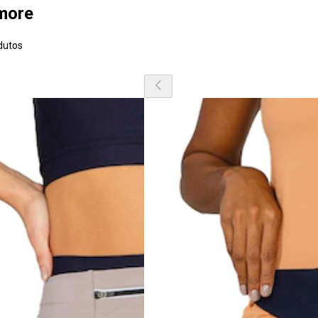
 more
dutos