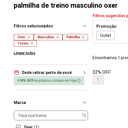
palmilha de treino masculino oxer
Filtros sugeridos 
Filtros selecionados
Promoção
Outlet
Oxer
Masculino
Palmilha
Treino
Limpar todos
Encontramos 1 pro
32% OFF
Onde retirar perto de você
+10% OFF
na próxima compra em loja
Marca
Marca
Oxer
(1)