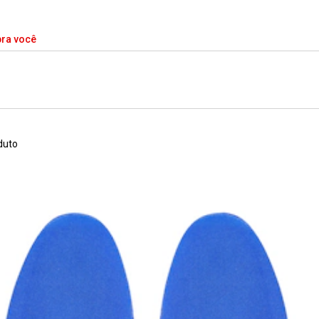
pra você
duto