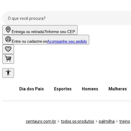
Entrega ou retirada?
Informe seu CEP
Entre ou cadastre-se
Acompanhe seu pedido
Dia dos Pais
Esportes
Homens
Mulheres
centauro.com.br
todos os produtos
palmilha
treino