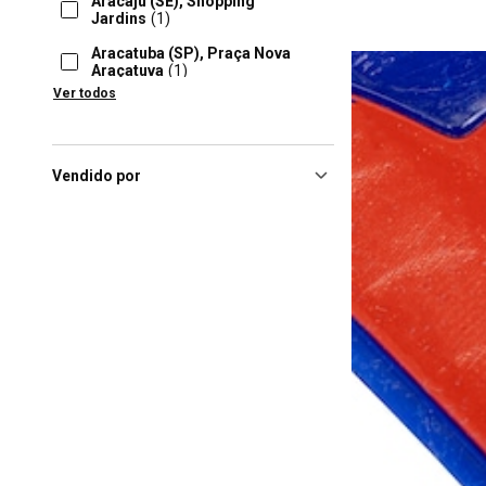
Aracaju (SE), Shopping
Jardins
(1)
Aracatuba (SP), Praça Nova
Araçatuva
(1)
Ver todos
Arapiraca (AL), Arapiraca
Garden Shopping
(1)
Araras (SP), Centauro Na Área
Araras
(1)
Vendido por
Balneário Camboriú (SC),
Balneário Camboriú
Shopping
(1)
Barueri (SP), Iguatemi
Alphaville
(1)