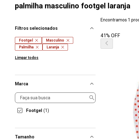
palmilha masculino footgel laranja
Encontramos 1 pro
Filtros selecionados
41% OFF
Footgel
Masculino
Palmilha
Laranja
Limpar todos
Marca
Marca
Footgel
(1)
Tamanho