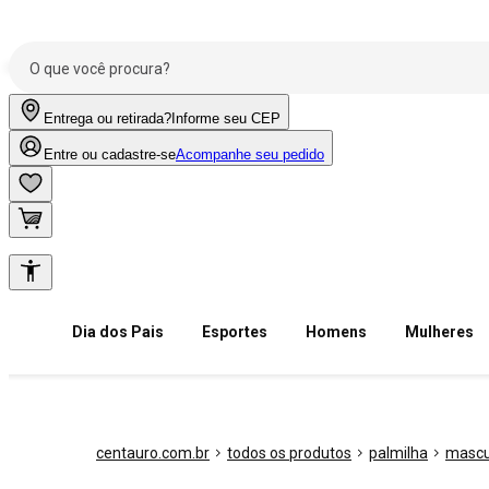
Entrega ou retirada?
Informe seu CEP
Entre ou cadastre-se
Acompanhe seu pedido
Dia dos Pais
Esportes
Homens
Mulheres
centauro.com.br
todos os produtos
palmilha
mascu