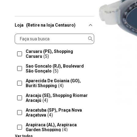
Loja
(Retire na loja Centauro)
Loja
Caruaru (PE), Shopping
Caruaru
(5)
Sao Goncalo (RJ), Boulevard
São Gonçalo
(5)
Aparecida De Goiania (GO),
Buriti Shopping
(4)
Aracaju (SE), Shopping Riomar
Aracajú
(4)
Aracatuba (SP), Praça Nova
Araçatuva
(4)
Arapiraca (AL), Arapiraca
Garden Shopping
(4)
Ver todos