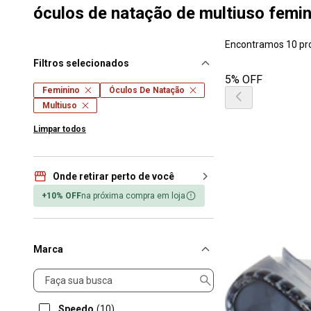
óculos de natação de multiuso femin
Encontramos 10 pr
Filtros selecionados
5% OFF
Feminino
Óculos De Natação
Multiuso
Limpar todos
Onde retirar perto de você
+10% OFF
na próxima compra em loja
Marca
Marca
Speedo
(10)