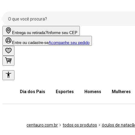
Entrega ou retirada?
Informe seu CEP
Entre ou cadastre-se
Acompanhe seu pedido
Dia dos Pais
Esportes
Homens
Mulheres
centauro.com.br
todos os produtos
óculos de nataçã