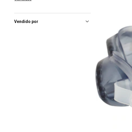
Barueri (SP), Parque Shopping
Barueri
(4)
Belo Horizonte (MG), Shopping
Cidade
(4)
Vendido por
Camaragibe (PE), Camará
Shopping
(4)
Campinas (SP), Campinas
Shopping
(4)