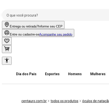
Entrega ou retirada?
Informe seu CEP
Entre ou cadastre-se
Acompanhe seu pedido
Dia dos Pais
Esportes
Homens
Mulheres
centauro.com.br
todos os produtos
óculos de nataçã