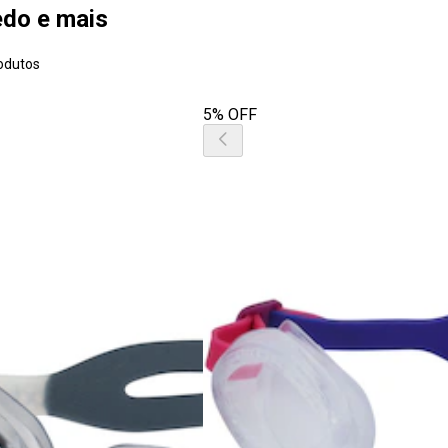
edo e mais
odutos
5% OFF