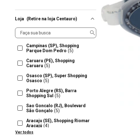
Loja
(Retire na loja Centauro)
Loja
Campinas (SP), Shopping
Parque Dom Pedro
(5)
Caruaru (PE), Shopping
Caruaru
(5)
Osasco (SP), Super Shopping
Osasco
(5)
Porto Alegre (RS), Barra
Shopping Sul
(5)
Sao Goncalo (RJ), Boulevard
São Gonçalo
(5)
Aracaju (SE), Shopping Riomar
Aracajú
(4)
Ver todos
Aracatuba (SP), Praça Nova