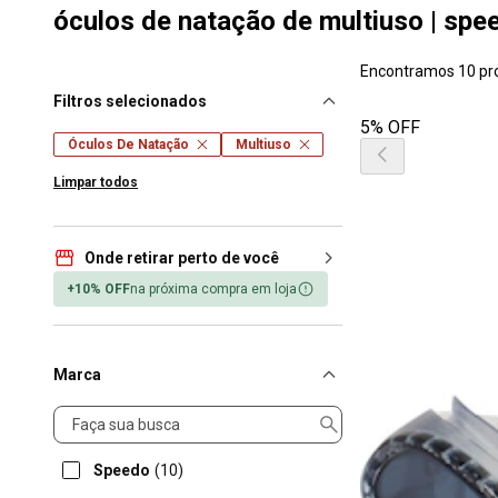
óculos de natação de multiuso | spe
Encontramos 10 pr
Filtros selecionados
5% OFF
Óculos De Natação
Multiuso
Limpar todos
Onde retirar perto de você
+10% OFF
na próxima compra em loja
Marca
Marca
Speedo
(10)