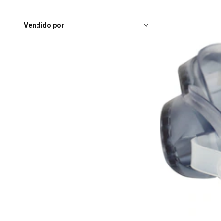
Araçatuva
(4)
Arapiraca (AL), Arapiraca
Garden Shopping
(4)
Vendido por
Barueri (SP), Parque Shopping
Barueri
(4)
Belo Horizonte (MG), Shopping
Cidade
(4)