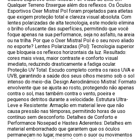
Qualquer Terreno Enxergue além dos reflexos. Os Óculos
Esportivos Oxer Mistral Pol foram projetados para atletas
que exigem proteção total e clareza visual absoluta. Com
lentes polarizadas de alta tecnologia, este modelo elimina
o brilho ofuscante das superfícies, permitindo que você
foque apenas na sua performance, seja no asfalto, na areia
ou na trilha. Por que o Oxer Mistral Pol é o seu novo aliado
no esporte? Lentes Polarizadas (Pol): Tecnologia superior
que bloqueia os reflexos horizontais da luz. Resultado:
cores mais vivas, maior contraste e conforto visual
imediato, reduzindo drasticamente a fadiga ocular.
Proteção UV Total: Escudo completo contra os raios UVA e
UVB, garantindo a saúde dos seus olhos mesmo sob o sol
intenso do meio-dia. Design Aerodinâmico Mistral: Formato
envolvente que se ajusta ao rosto, protegendo não apenas
contra o sol, mas também contra o vento, poeira e
pequenos detritos durante a velocidade. Estrutura Ultra-
Leve e Resistente: Armação em material leve que não
causa pressão nas têmporas, permitindo horas de uso
contínuo sem desconforto. Detalhes de Conforto e
Performance Nosepad e Hastes Aderentes: Detalhes em
material emborrachado que garantem que os óculos
permaneçam no lugar, mesmo com o suor ou movimentos