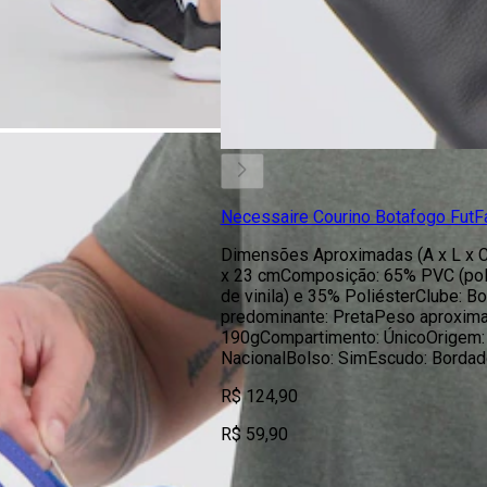
Necessaire Courino Botafogo FutF
Dimensões Aproximadas (A x L x C)
x 23 cmComposição: 65% PVC (poli
de vinila) e 35% PoliésterClube: B
predominante: PretaPeso aproxima
190gCompartimento: ÚnicoOrigem:
NacionalBolso: SimEscudo: Bordad
R$ 124,90
R$ 59,90