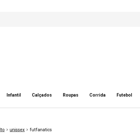
Infantil
Calçados
Roupas
Corrida
Futebol
lto
unissex
futfanatics