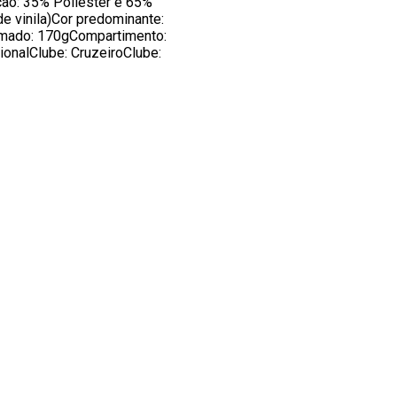
ão: 35% Poliéster e 65%
de vinila)Cor predominante:
imado: 170gCompartimento:
onalClube: CruzeiroClube: