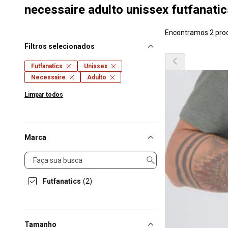
necessaire adulto unissex futfanatic
Encontramos 2 pro
Filtros selecionados
Futfanatics
Unissex
Necessaire
Adulto
Limpar todos
Marca
Marca
Futfanatics
(2)
Tamanho