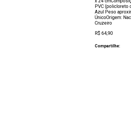
x 24 cmComposiç
PVC (policloreto 
Azul Peso aprox
ÚnicoOrigem: Naci
Cruzeiro
R$ 64,90
Compartilhe: