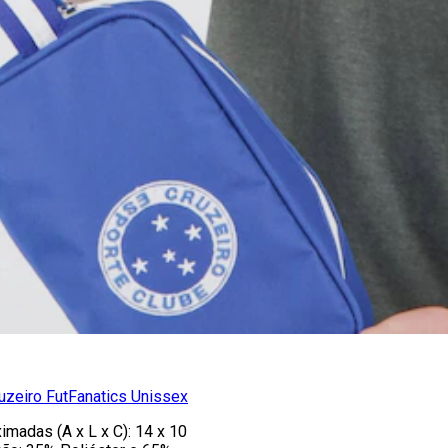
uzeiro FutFanatics Unissex
madas (A x L x C): 14 x 10