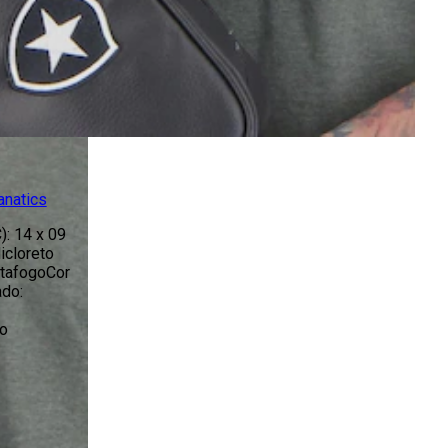
anatics
: 14 x 09
cloreto
otafogoCor
do:
o