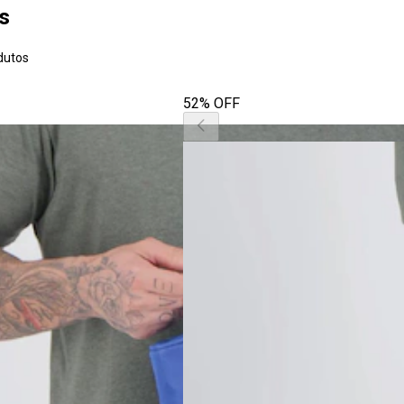
s
dutos
52% OFF