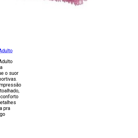
Adulto
Adulto
da
ue o suor
ortivas.
ompressão
toalhado,
 conforto
detalhes
a pra
ogo