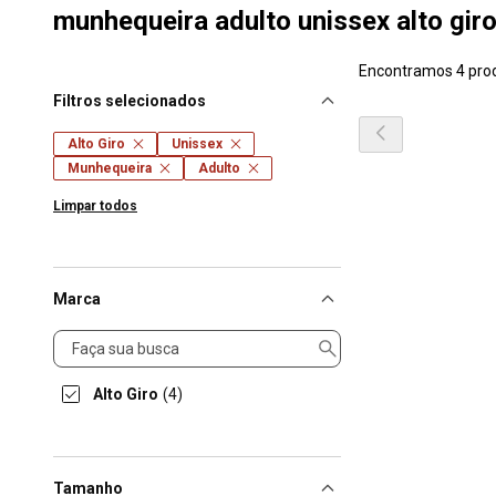
munhequeira adulto unissex alto gir
Encontramos 4 pro
Filtros selecionados
Alto Giro
Unissex
Munhequeira
Adulto
Limpar todos
Marca
Marca
Alto Giro
(4)
Tamanho