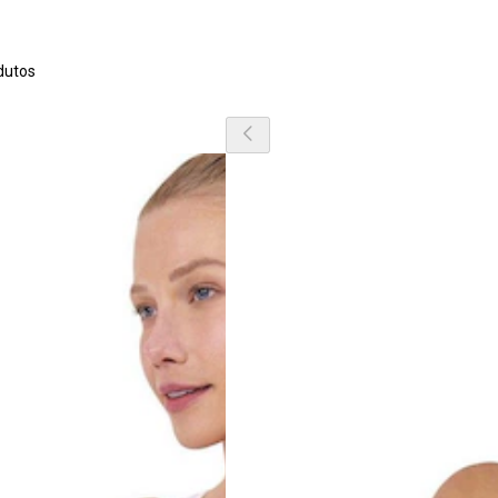
o
dutos