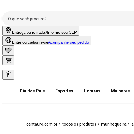
Entrega ou retirada?
Informe seu CEP
Entre ou cadastre-se
Acompanhe seu pedido
Dia dos Pais
Esportes
Homens
Mulheres
centauro.com.br
todos os produtos
munhequeira
a