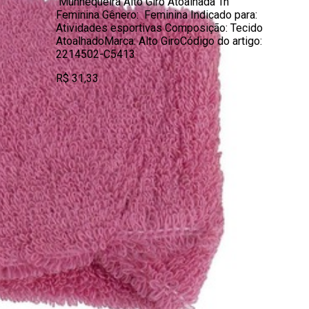
Munhequeira Alto Giro Atoalhada Tn
Feminina Gênero: Feminina Indicado para:
Atividades esportivas Composição: Tecido
AtoalhadoMarca: Alto GiroCódigo do artigo:
2214502-C5413
R$ 31,33