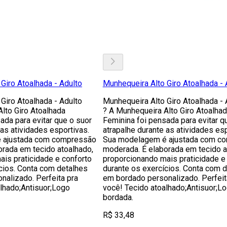
Giro Atoalhada - Adulto
Munhequeira Alto Giro Atoalhada - 
Giro Atoalhada - Adulto
Munhequeira Alto Giro Atoalhada - 
lto Giro Atoalhada
? A Munhequeira Alto Giro Atoalha
ada para evitar que o suor
Feminina foi pensada para evitar q
 as atividades esportivas.
atrapalhe durante as atividades esp
 ajustada com compressão
Sua modelagem é ajustada com c
orada em tecido atoalhado,
moderada. É elaborada em tecido a
is praticidade e conforto
proporcionando mais praticidade e
cios. Conta com detalhes
durante os exercícios. Conta com 
nalizado. Perfeita pra
em bordado personalizado. Perfeit
lhado;Antisuor;Logo
você! Tecido atoalhado;Antisuor;L
bordada.
R$ 33,48