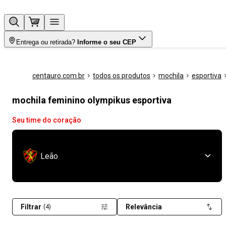
Entrega ou retirada?
Informe o seu CEP
centauro.com.br
todos os produtos
mochila
esportiva
mochila feminino olympikus esportiva
Seu time do coração
Leão
Filtrar
Relevância
(4)