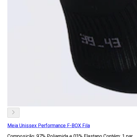
Meia Unissex Performance F-BOX Fila
Composição: 97% Poliamida e 03% Elastano Contém: 1 par