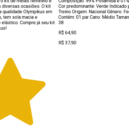
, o kit de meias feminino é
Composição: 99% Poliamida e 01%
s diversas ocasiões. O kit
Cor predominante: Verde Indicado p
a qualidade Olympikus em
Treino Origem: Nacional Gênero: F
, tem sola macia e
Contém: 01 par Cano: Médio Tamanh
 elástico. Compre já seu kit
38
kus!
R$ 64,90
R$ 37,90