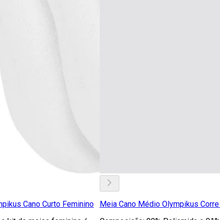
mpikus Cano Curto Feminino
Meia Cano Médio Olympikus Corre