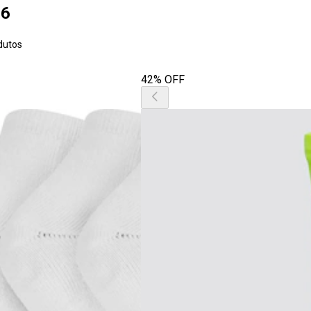
36
dutos
42% OFF