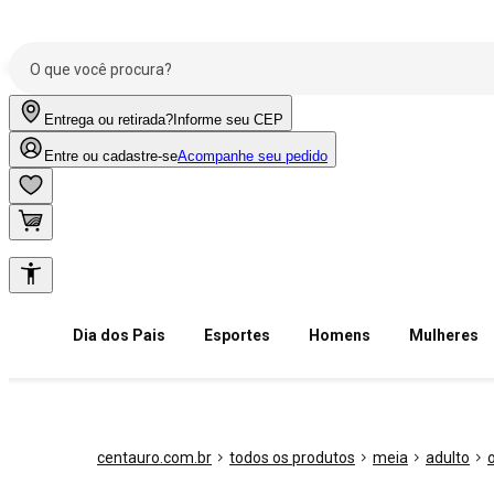
Entrega ou retirada?
Informe seu CEP
Entre ou cadastre-se
Acompanhe seu pedido
Dia dos Pais
Esportes
Homens
Mulheres
centauro.com.br
todos os produtos
meia
adulto