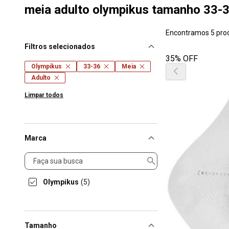
meia adulto olympikus tamanho 33-
Encontramos 5 pro
Filtros selecionados
35% OFF
Olympikus
33-36
Meia
Adulto
Limpar todos
Marca
Marca
Olympikus
(5)
Tamanho